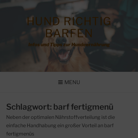
Skip
to
content
HUND RICHTIG
BARFEN
Infos und Tipps zur Hundeernährung
MENU
Schlagwort:
barf fertigmenü
Neben der optimalen Nährstoffverteilung ist die
einfache Handhabung ein großer Vorteil an barf
fertigmenüs