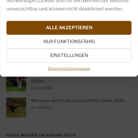
Notwendige Cookies sind für den Betrieb der Website
3. August 2026
unverzichtbar und können nicht deaktiviert werden.
BARF oder Trockenfutter: Was ist besser? (2026)
ALLE AKZEPTIEREN
3. August 2026
NUR FUNKTIONSFÄHIG
Schnüffelteppich selber machen: Anleitung 2026
EINSTELLUNGEN
27. Juli 2026
Datenschutz
Impressum
Hund schnell beschäftigen: Ideen für zu Hause
(2026)
27. Juli 2026
Wie lange darf ein Hund schnüffeln? Guide 2026
27. Juli 2026
FOLGE MEINER FACEBOOK-SEITE