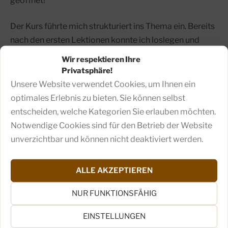
geöffnet!
Der Kurs führte mich strukturiert ins Thema ein. Bereits
nach den ersten Lektionen konnte ich loslegen und
einen Futterplan sowie Rezepte ausprobieren. Die
Wir respektieren Ihre
Umstellung erfolgte schrittweise, und Rocky nahm das
Privatsphäre!
neue Futter gut an. Anfangs pürierte ich die Zutaten, um
Unsere Website verwendet Cookies, um Ihnen ein
ihn sanft daran zu gewöhnen. Mittlerweile frisst er seine
optimales Erlebnis zu bieten. Sie können selbst
Mahlzeiten mit Begeisterung – und ich habe endlich das
entscheiden, welche Kategorien Sie erlauben möchten.
Vertrauen, dass ich ihn optimal versorge.
Notwendige Cookies sind für den Betrieb der Website
unverzichtbar und können nicht deaktiviert werden.
Wie ist der Kurs „BARF für
Hunde 2.0“ aufgebaut?
ALLE AKZEPTIEREN
NUR FUNKTIONSFÄHIG
Der Online-Kurs ist logisch und sinnvoll strukturiert.
Zunächst lernst du die Grundlagen des Barfens, dann
EINSTELLUNGEN