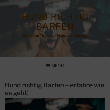
Skip
to
content
HUND RICHTIG
BARFEN
Infos und Tipps zur Hundeernährung
MENU
Hund richtig Barfen – erfahre wie
es geht!