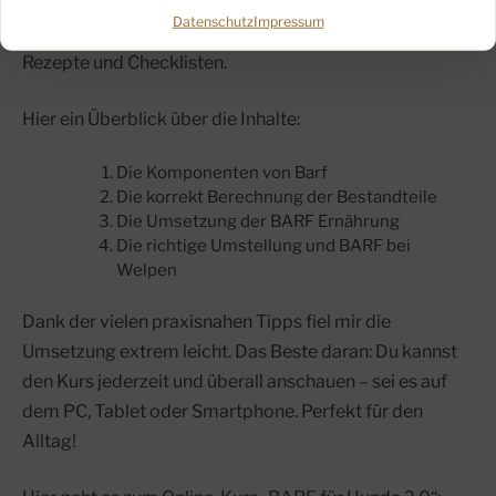
gibt es praktische Anleitungen zur Umsetzung.
Datenschutz
Impressum
Besonders hilfreich sind die ausführlichen Futterpläne,
Rezepte und Checklisten.
Hier ein Überblick über die Inhalte:
Die Komponenten von Barf
Die korrekt Berechnung der Bestandteile
Die Umsetzung der BARF Ernährung
Die richtige Umstellung und BARF bei
Welpen
Dank der vielen praxisnahen Tipps fiel mir die
Umsetzung extrem leicht. Das Beste daran: Du kannst
den Kurs jederzeit und überall anschauen – sei es auf
dem PC, Tablet oder Smartphone. Perfekt für den
Alltag!